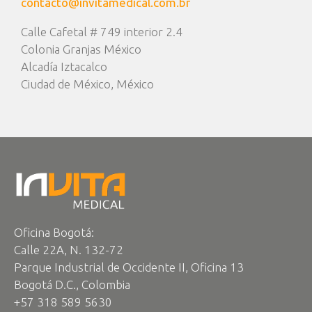
contacto@invitamedical.com.br
Calle Cafetal # 749 interior 2.4
Colonia Granjas México
Alcadía Iztacalco
Ciudad de México, México
Oficina Bogotá:
Calle 22A, N. 132-72
Parque Industrial de Occidente II, Oficina 13
Bogotá D.C., Colombia
+57 318 589 5630